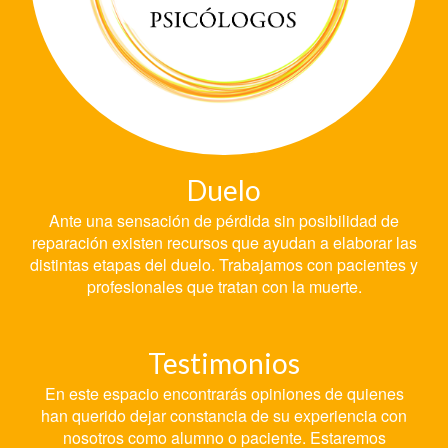
Duelo
Ante una sensación de pérdida sin posibilidad de
reparación existen recursos que ayudan a elaborar las
distintas etapas del duelo. Trabajamos con pacientes y
profesionales que tratan con la muerte.
Testimonios
En este espacio encontrarás opiniones de quienes
han querido dejar constancia de su experiencia con
nosotros como alumno o paciente. Estaremos