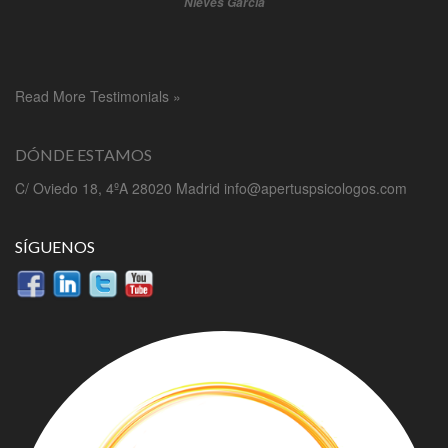
Nieves García
Read More Testimonials »
DÓNDE ESTAMOS
C/ Oviedo 18, 4ºA 28020 Madrid info@apertuspsicologos.com
SÍGUENOS