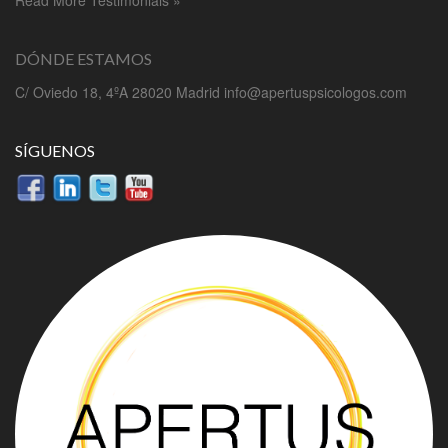
Read More Testimonials »
DÓNDE ESTAMOS
C/ Oviedo 18, 4ºA 28020 Madrid info@apertuspsicologos.com
SÍGUENOS