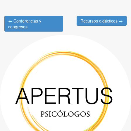
← Conferencias y
Recursos didácticos →
Post navigation
congresos