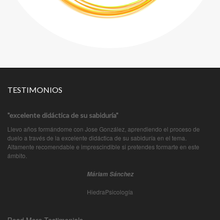
TESTIMONIOS
"excelente didáctica de su sabiduría"
Llevo años formándome con Jose González, aprendiendo el proceso de
duelo a través de la excelente didáctica de su sabiduría en el tema.
Altamente recomendable e imprescindible si pretendes formarte en este
ámbito.
Máriam Sánchez
HiedraPsicología