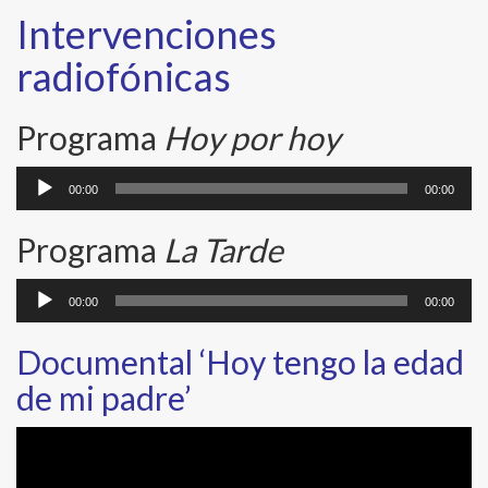
Intervenciones
radiofónicas
Programa
Hoy por hoy
Reproductor
00:00
00:00
de
audio
Programa
La Tarde
Reproductor
00:00
00:00
de
audio
Documental ‘Hoy tengo la edad
de mi padre’